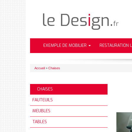
le Des
i
gn.
fr
EXEMPLE DE MOBILIER
RESTAURATION 
Accueil
>
Chaises
CHAISES
FAUTEUILS
MEUBLES
TABLES